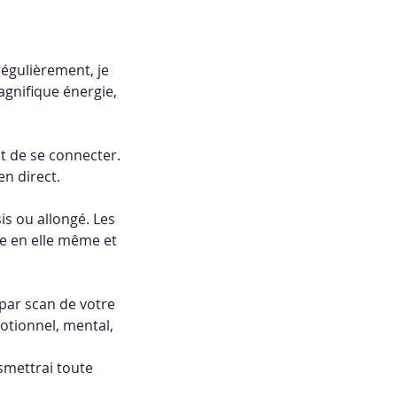
régulièrement, je
agnifique énergie,
nt de se connecter.
n direct.
s ou allongé. Les
ce en elle même et
 par scan de votre
motionnel, mental,
nsmettrai toute