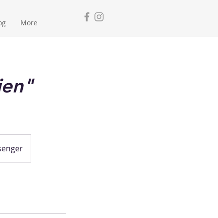
og
More
ien"
senger