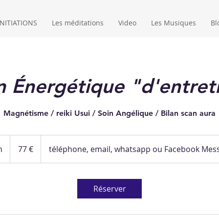
NITIATIONS
Les méditations
Video
Les Musiques
Bl
n Énergétique "d'entret
Magnétisme / reiki Usui / Soin Angélique / Bilan scan aura
77
euros
n
4
77 €
téléphone, email, whatsapp ou Facebook Mes
5
m
i
Réserver
n