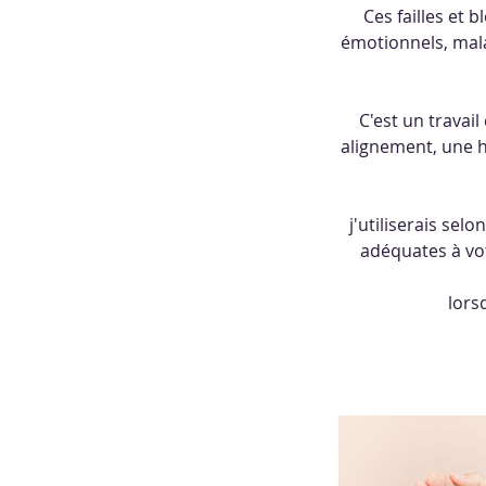
Ces failles et 
émotionnels, mala
C'est un travai
alignement, une h
j'utiliserais se
adéquates à vot
lors