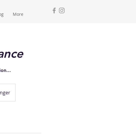
og
More
ance
on...
nger